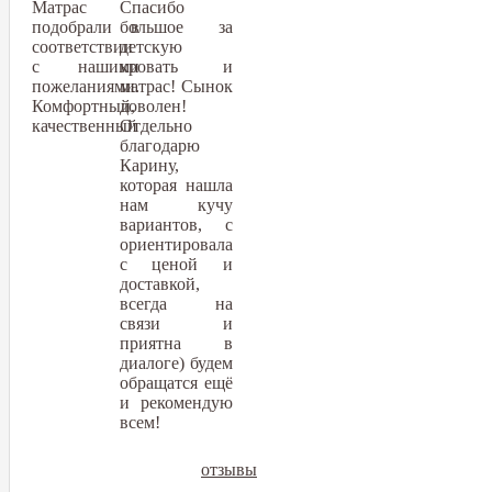
Матрас
Спасибо
подобрали в
большое за
соответствии
детскую
с нашими
кровать и
пожеланиями.
матрас! Сынок
Комфортный,
доволен!
качественный
Отдельно
благодарю
Карину,
которая нашла
нам кучу
вариантов, с
ориентировала
с ценой и
доставкой,
всегда на
связи и
приятна в
диалоге) будем
обращатся ещё
и рекомендую
всем!
отзывы