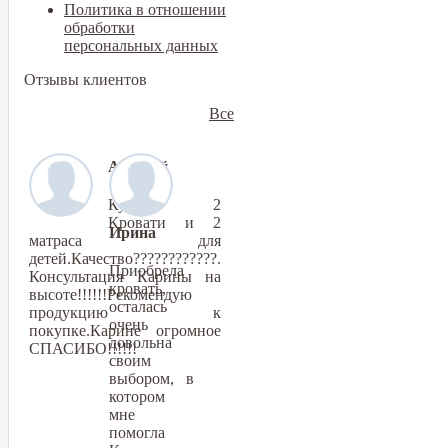
Политика в отношении
обработки
персональных данных
Отзывы клиентов
Все
Алексей
Купили 2
Кровати и 2
Ирина
матраса для
детей.Качество????????????.
Приобрела
Консультация Карины на
кровать,
высоте!!!!!!Рекомендую
осталась
продукцию к
очень
покупке.Карине огромное
довольна
СПАСИБО!!!!!!
своим
выбором, в
котором
мне
помогла