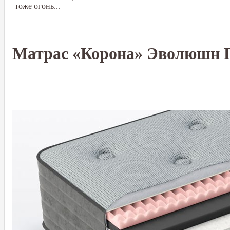
тоже огонь...
Матрас «Корона» Эволюшн 