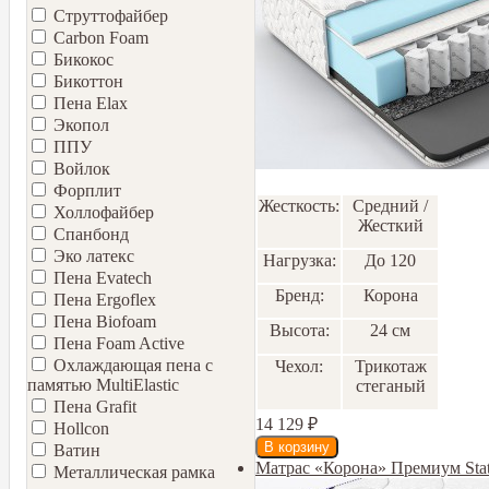
Струттофайбер
Carbon Foam
Бикокос
Бикоттон
Пена Elax
Экопол
ППУ
Войлок
Форплит
Жесткость:
Средний /
Холлофайбер
Жесткий
Спанбонд
Эко латекс
Нагрузка:
До 120
Пена Evatech
Бренд:
Корона
Пена Ergoflex
Пена Biofoam
Высота:
24 см
Пена Foam Active
Охлаждающая пена с
Чехол:
Трикотаж
памятью MultiElastic
стеганый
Пена Grafit
14 129
₽
Hollcon
Ватин
Матрас «Корона» Премиум Stat
Металлическая рамка