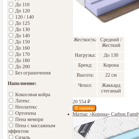
До 110
До 120
120 / 140
До 125
До 130
До 140
Жесткость:
Средний /
До 150
Жесткий
До 160
До 170
Нагрузка:
До 130
До 180
Бренд:
Корона
До 200
Без ограничения
Высота:
22 см
Наполнение:
Чехол:
Жаккард
стеганый
Кокосовая койра
Латекс
20 554
₽
Неолатекс
Ортопена
Матрас «Корона» Carbon Famil
Пена мемори
Пена с массажным
эффектом
Сизаль