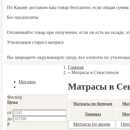
По Крыму доставим ваш товар бесплатно, если общая сумма в
Без предоплаты
Оплачивайте товар при получении, если он есть на складе, 
Утилизация старого матраса
Вы защищаете окружающую среду, все хлопоты по утилизаци
Главная
Закрыть
»
Матрасы в Севастополе
Магазин
Матрасы в Се
Блог
Фильтр
Цена
Матрасы по брендам
Мат
от
Топперы
Мат
до
Матрасы по акции
Орто
Р