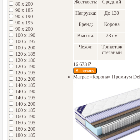
Жесткость:
Средний
80 х 200
90 х 185
Нагрузка:
До 130
90 х 190
90 х 195
Бренд:
Корона
90 х 200
100 х 190
Высота:
23 см
100 х 195
Чехол:
Трикотаж
100 х 200
стеганый
120 х 185
120 х 186
16 673
₽
120 х 190
120 х 195
Матрас «Корона» Премиум Del
120 х 200
140 х 185
140 х 190
140 х 195
140 х 200
160 х 185
160 х 190
160 х 195
160 х 200
180 х 185