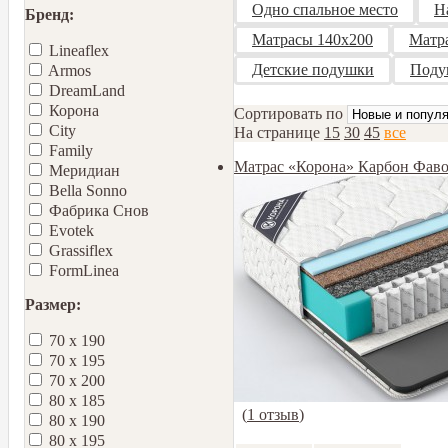
Одно спальное место
Н
Бренд:
Матрасы 140х200
Матр
Lineaflex
Детские подушки
Поду
Armos
DreamLand
Корона
Сортировать по
City
На странице
15
30
45
все
Family
Матрас «Корона» Карбон Фав
Меридиан
Bella Sonno
Фабрика Снов
Еvotek
Grassiflex
FormLinea
Размер:
70 х 190
70 х 195
70 х 200
80 х 185
(
1 отзыв
)
80 х 190
80 х 195