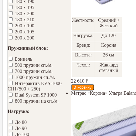
180 х 190
180 х 195
180 х 200
180 х 210
Жесткость:
Средний /
Жесткий
200 х 190
200 х 195
Нагрузка:
До 120
200 х 200
Бренд:
Корона
Пружинный блок:
Высота:
26 см
Боннель
Чехол:
Жаккард
500 пружин сп./м.
стеганый
700 пружин сп./м.
1000 пружин сп./м.
22 610
₽
Интерактив EVS-1000
CHI (500 + 250)
Матрас «Корона» Ультра Balanc
Dual System SP 1000
800 пружин на сп./м.
Нагрузка:
До 80
До 90
До 100