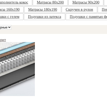
аполнитель кокос
Матрасы 80х200
Матрасы 90х200
асы 160x190
Матрасы 180x190
Скручен в рулон
Пе
шки с гелем
Подушки из латекса
Подушки с памятью 
орит