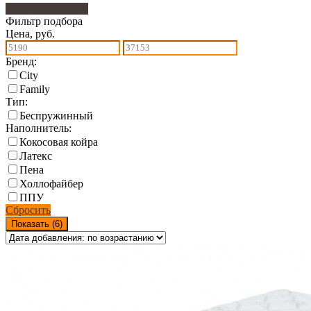
Фильтр подбора
6
Фильтр подбора
Цена, руб.
Бренд:
City
Family
Тип:
Беспружинный
Наполнитель:
Кокосовая койра
Латекс
Пена
Холлофайбер
ППУ
Сбросить
Показать (
6
)