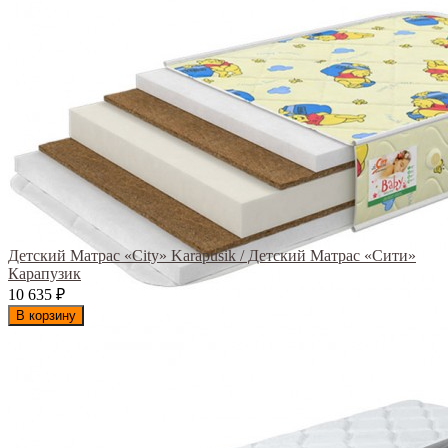
Детский Матрас «City» Karapusik / Детский Матрас «Сити»
Карапузик
10 635
₽
В корзину