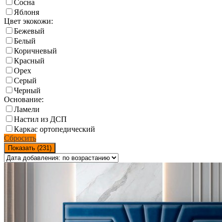
Сосна
Яблоня
Цвет экокожи:
Бежевый
Белый
Коричневый
Красный
Орех
Серый
Черный
Основание:
Ламели
Настил из ДСП
Каркас ортопедический
Сбросить
Показать (
231
)