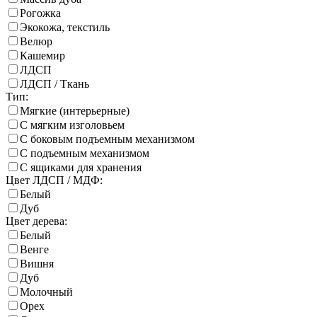
Рогожка
Экокожа, текстиль
Велюр
Кашемир
ЛДСП
ЛДСП / Ткань
Тип:
Мягкие (интерьерные)
С мягким изголовьем
С боковым подъемным механизмом
С подъемным механизмом
С ящиками для хранения
Цвет ЛДСП / МДФ:
Белый
Дуб
Цвет дерева:
Белый
Венге
Вишня
Дуб
Молочный
Орех