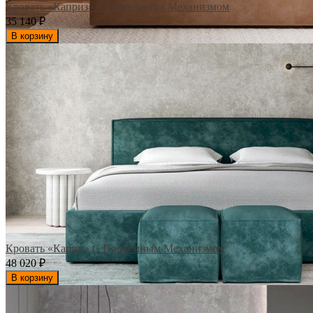
Кровать «Каприз» С Подъемным Механизмом
35 140
₽
В корзину
Кровать «Капри» С Подъемным Механизмом
48 020
₽
В корзину