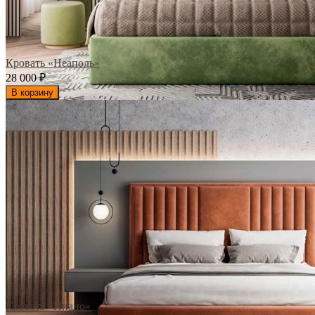
Кровать «Неаполь»
28 000
₽
В корзину
Кровать «Пиано»