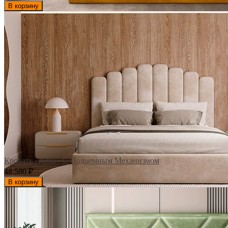
В корзину
Кровать «Арко» С Подъемным Механизмом
48 580
₽
В корзину